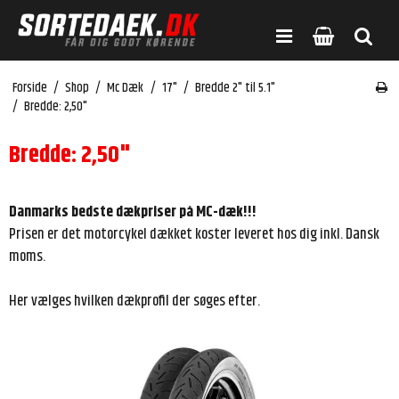
Forside
/
Shop
/
Mc Dæk
/
17"
/
Bredde 2" til 5.1"
/
Bredde: 2,50"
Bredde: 2,50"
Danmarks bedste dækpriser på MC-dæk!!!
Prisen er det motorcykel dækket koster leveret hos dig inkl. Dansk
moms.
Her vælges hvilken dækprofil der søges efter.