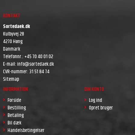
KONTAKT
Sortedaek.dk
Kulbyvej 28
4270 Høng
Danmark
Telefonnr.
:
+45 70 40 01 02
E-mail
:
info@sortedaek.dk
CVR-nummer
:
31 51 84 74
Sitemap
INFORMATION
DIN KONTO
Forside
Log ind
Bestilling
Opret bruger
Betaling
Bil dæk
Handelsbetingelser