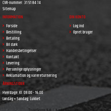
CVR-nummer
:
31 51 84 74
Sitemap
INFORMATION
DIN KONTO
Forside
Log ind
Bestilling
Opret bruger
Betaling
Bil dæk
Handelsbetingelser
Kontakt
Levering
Personlige oplysninger
Reklamation og varereturnering
ÅBNINGSTIDER
Hverdage: Kl. 08.00 - 16.00
Lørdag + Søndag: Lukket