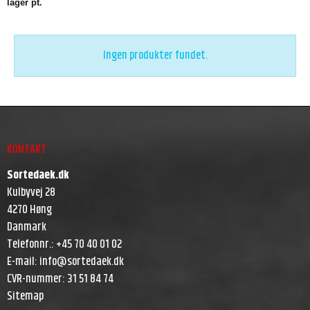
lager pt.
Ingen produkter fundet.
KONTAKT
Sortedaek.dk
Kulbyvej 28
4270 Høng
Danmark
Telefonnr.
:
+45 70 40 01 02
E-mail
:
info@sortedaek.dk
CVR-nummer
:
31 51 84 74
Sitemap