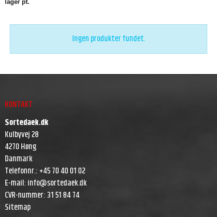
lager pt.
Ingen produkter fundet.
KONTAKT
Sortedaek.dk
Kulbyvej 28
4270 Høng
Danmark
Telefonnr.
:
+45 70 40 01 02
E-mail
:
info@sortedaek.dk
CVR-nummer
:
31 51 84 74
Sitemap