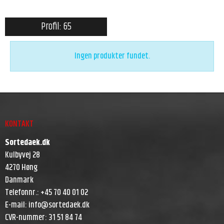
Profil: 65
Ingen produkter fundet.
KONTAKT
Sortedaek.dk
Kulbyvej 28
4270 Høng
Danmark
Telefonnr.
:
+45 70 40 01 02
E-mail
:
info@sortedaek.dk
CVR-nummer
:
31 51 84 74