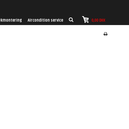
kmontering
Aircondition service
0,00 DKK