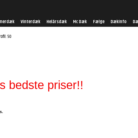
merdæk
Vinterdæk
Helårsdæk
Mc Dæk
Fælge
Dækinfo
Dæ
ofil: 50
 bedste priser!!
s.