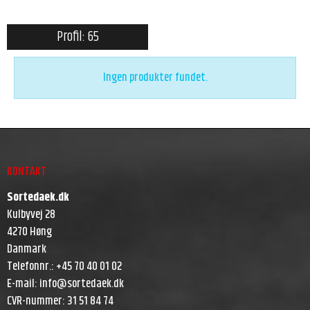
Profil: 65
Ingen produkter fundet.
KONTAKT
Sortedaek.dk
Kulbyvej 28
4270 Høng
Danmark
Telefonnr.
:
+45 70 40 01 02
E-mail
:
info@sortedaek.dk
CVR-nummer
:
31 51 84 74