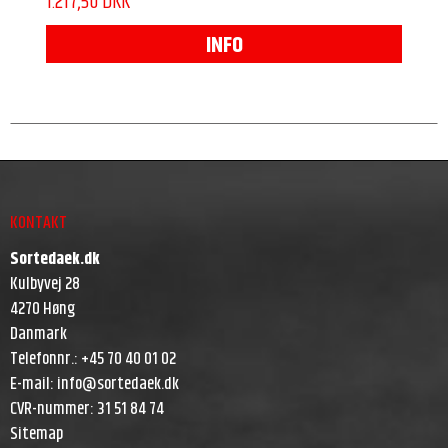
1.217,50 DKK
INFO
KONTAKT
Sortedaek.dk
Kulbyvej 28
4270 Høng
Danmark
Telefonnr.
:
+45 70 40 01 02
E-mail
:
info@sortedaek.dk
CVR-nummer
:
31 51 84 74
Sitemap