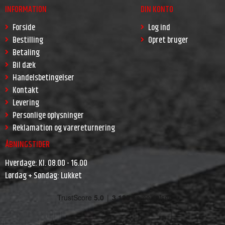
INFORMATION
DIN KONTO
Forside
Log ind
Bestilling
Opret bruger
Betaling
Bil dæk
Handelsbetingelser
Kontakt
Levering
Personlige oplysninger
Reklamation og varereturnering
ÅBNINGSTIDER
Hverdage: Kl. 08.00 - 16.00
Lørdag + Søndag: Lukket