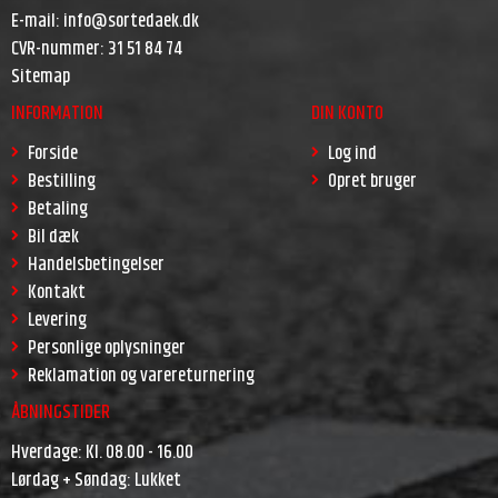
E-mail
:
info@sortedaek.dk
CVR-nummer
:
31 51 84 74
Sitemap
INFORMATION
DIN KONTO
Forside
Log ind
Bestilling
Opret bruger
Betaling
Bil dæk
Handelsbetingelser
Kontakt
Levering
Personlige oplysninger
Reklamation og varereturnering
ÅBNINGSTIDER
Hverdage: Kl. 08.00 - 16.00
Lørdag + Søndag: Lukket