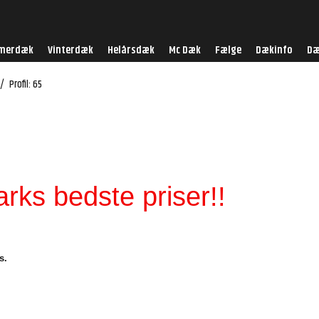
merdæk
Vinterdæk
Helårsdæk
Mc Dæk
Fælge
Dækinfo
Dæ
/
Profil: 65
ks bedste priser!!
s.