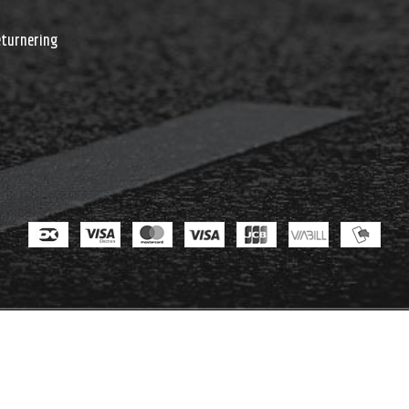
r
eturnering