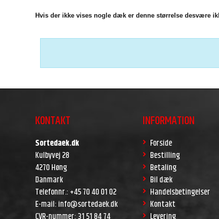
Hvis der ikke vises nogle dæk er denne størrelse desvære ikk
KONTAKT
INFORMATION
Sortedaek.dk
Forside
Kulbyvej 28
Bestilling
4270 Høng
Betaling
Danmark
Bil dæk
Telefonnr.
:
+45 70 40 01 02
Handelsbetingelser
E-mail
:
info@sortedaek.dk
Kontakt
CVR-nummer
:
31 51 84 74
Levering