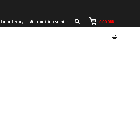
kmontering
Aircondition service
0,00 DKK