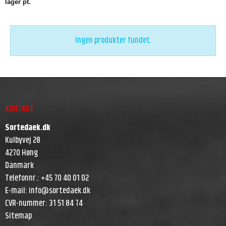
lager pt.
Ingen produkter fundet.
KONTAKT
Sortedaek.dk
Kulbyvej 28
4270 Høng
Danmark
Telefonnr.
:
+45 70 40 01 02
E-mail
:
info@sortedaek.dk
CVR-nummer
:
31 51 84 74
Sitemap