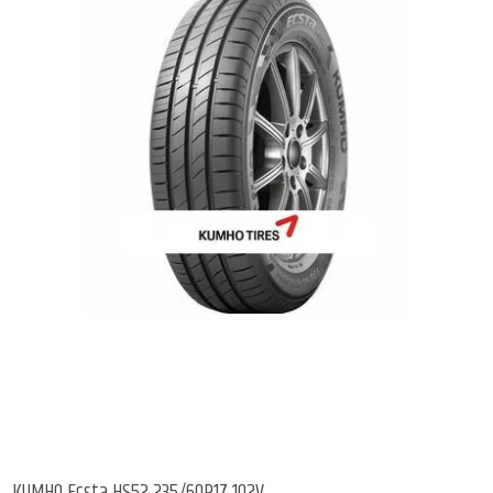
KUMHO Ecsta HS52 235/60R17 102V