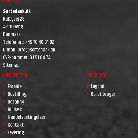
KONTAKT
Sortedaek.dk
Kulbyvej 28
4270 Høng
Danmark
Telefonnr.
:
+45 70 40 01 02
E-mail
:
info@sortedaek.dk
CVR-nummer
:
31 51 84 74
Sitemap
INFORMATION
DIN KONTO
Forside
Log ind
Bestilling
Opret bruger
Betaling
Bil dæk
Handelsbetingelser
Kontakt
Levering