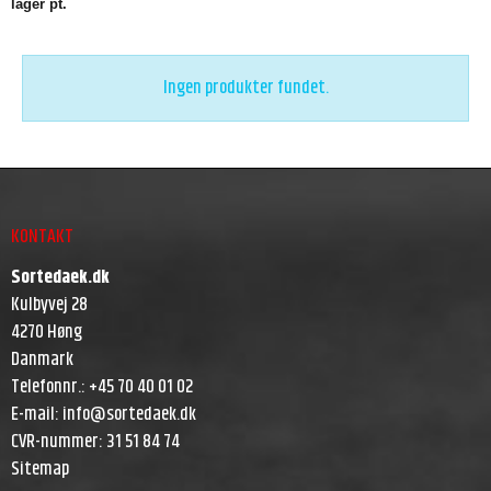
lager pt.
Ingen produkter fundet.
KONTAKT
Sortedaek.dk
Kulbyvej 28
4270 Høng
Danmark
Telefonnr.
:
+45 70 40 01 02
E-mail
:
info@sortedaek.dk
CVR-nummer
:
31 51 84 74
Sitemap