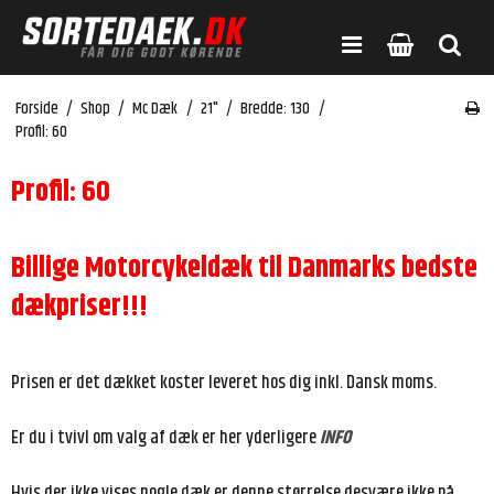
Forside
/
Shop
/
Mc Dæk
/
21"
/
Bredde: 130
/
Profil: 60
Profil: 60
Billige Motorcykeldæk til Danmarks bedste
dækpriser!!!
Prisen er det dækket koster leveret hos dig inkl. Dansk moms.
Er du i tvivl om valg af dæk er her yderligere
INFO
Hvis der ikke vises nogle dæk er denne størrelse desvære ikke på