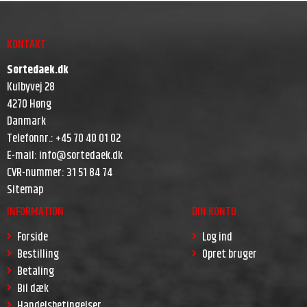
KONTAKT
Sortedaek.dk
Kulbyvej 28
4270 Høng
Danmark
Telefonnr.
:
+45 70 40 01 02
E-mail
:
info@sortedaek.dk
CVR-nummer
:
31 51 84 74
Sitemap
INFORMATION
DIN KONTO
Forside
Log ind
Bestilling
Opret bruger
Betaling
Bil dæk
Handelsbetingelser